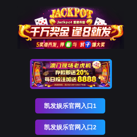
凯发娱乐官网入口1
凯发娱乐官网入口2