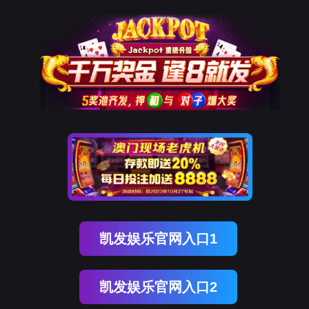
凯发娱乐官网入口1
凯发娱乐官网入口2