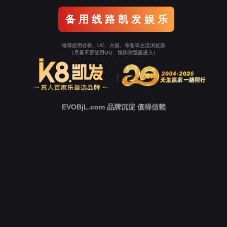
备 用 线 路 凯 发 娱 乐
推荐使用谷歌、UC、火狐、夸客等主流浏览器
（尽量不要使用QQ、搜狗浏览器进入）
EVOBjL.com 品牌沉淀 值得信赖