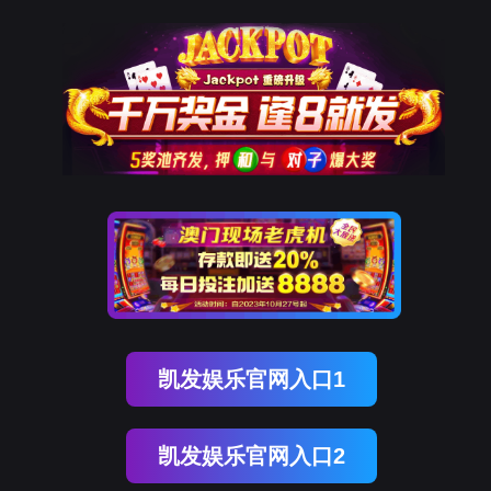
凯发娱乐官网入口1
凯发娱乐官网入口2