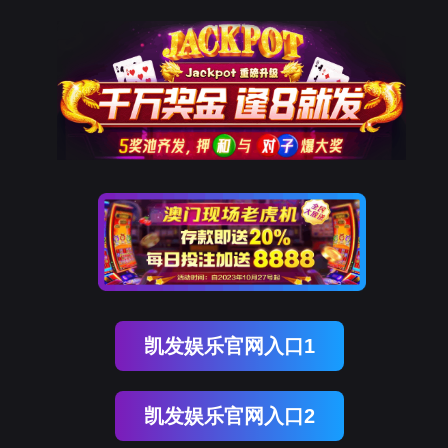
凯发娱乐官网入口1
凯发娱乐官网入口2