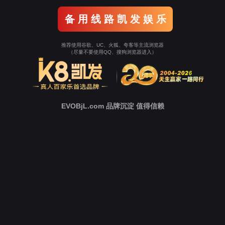
备 用 线 路 凯 发 娱 乐
推荐使用谷歌、UC、火狐、夸客等主流浏览器
（尽量不要使用QQ、搜狗浏览器进入）
EVOBjL.com 品牌沉淀 值得信赖