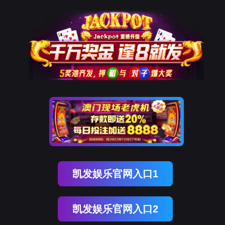
凯发娱乐官网入口1
凯发娱乐官网入口2